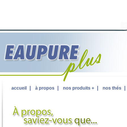
|
|
|
accueil
à propos
nos produits +
nos thés